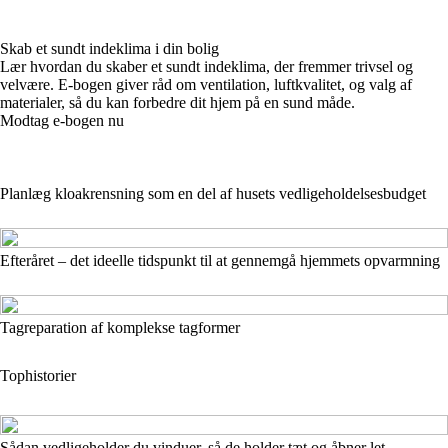
Skab et sundt indeklima i din bolig
Lær hvordan du skaber et sundt indeklima, der fremmer trivsel og
velvære. E-bogen giver råd om ventilation, luftkvalitet, og valg af
materialer, så du kan forbedre dit hjem på en sund måde.
Modtag e-bogen nu
Planlæg kloakrensning som en del af husets vedligeholdelsesbudget
Efteråret – det ideelle tidspunkt til at gennemgå hjemmets opvarmning
Tagreparation af komplekse tagformer
Tophistorier
Sådan vedligeholder du vinduer, så de holder tæt og åbner let