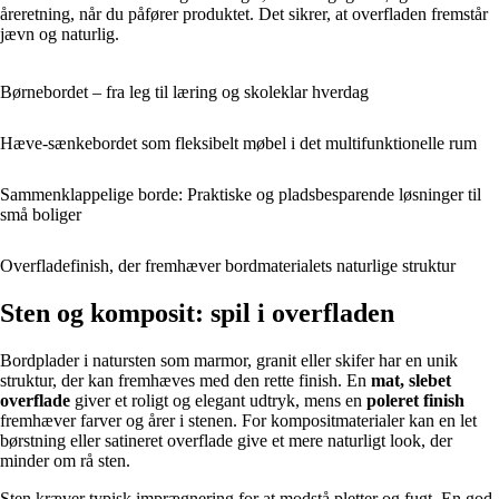
åreretning, når du påfører produktet. Det sikrer, at overfladen fremstår
jævn og naturlig.
Børnebordet – fra leg til læring og skoleklar hverdag
Hæve-sænkebordet som fleksibelt møbel i det multifunktionelle rum
Sammenklappelige borde: Praktiske og pladsbesparende løsninger til
små boliger
Overfladefinish, der fremhæver bordmaterialets naturlige struktur
Sten og komposit: spil i overfladen
Bordplader i natursten som marmor, granit eller skifer har en unik
struktur, der kan fremhæves med den rette finish. En
mat, slebet
overflade
giver et roligt og elegant udtryk, mens en
poleret finish
fremhæver farver og årer i stenen. For kompositmaterialer kan en let
børstning eller satineret overflade give et mere naturligt look, der
minder om rå sten.
Sten kræver typisk imprægnering for at modstå pletter og fugt. En god