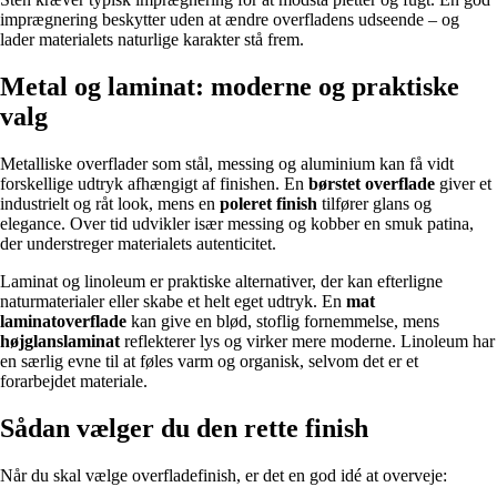
imprægnering beskytter uden at ændre overfladens udseende – og
lader materialets naturlige karakter stå frem.
Metal og laminat: moderne og praktiske
valg
Metalliske overflader som stål, messing og aluminium kan få vidt
forskellige udtryk afhængigt af finishen. En
børstet overflade
giver et
industrielt og råt look, mens en
poleret finish
tilfører glans og
elegance. Over tid udvikler især messing og kobber en smuk patina,
der understreger materialets autenticitet.
Laminat og linoleum er praktiske alternativer, der kan efterligne
naturmaterialer eller skabe et helt eget udtryk. En
mat
laminatoverflade
kan give en blød, stoflig fornemmelse, mens
højglanslaminat
reflekterer lys og virker mere moderne. Linoleum har
en særlig evne til at føles varm og organisk, selvom det er et
forarbejdet materiale.
Sådan vælger du den rette finish
Når du skal vælge overfladefinish, er det en god idé at overveje: