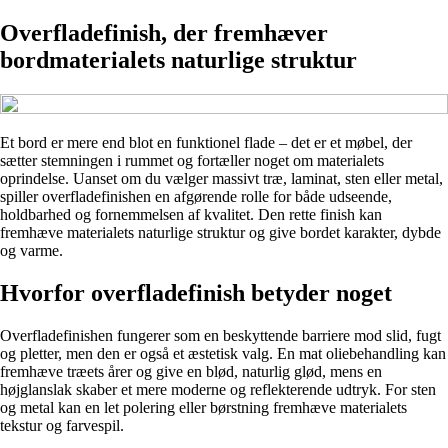
Overfladefinish, der fremhæver
bordmaterialets naturlige struktur
Et bord er mere end blot en funktionel flade – det er et møbel, der
sætter stemningen i rummet og fortæller noget om materialets
oprindelse. Uanset om du vælger massivt træ, laminat, sten eller metal,
spiller overfladefinishen en afgørende rolle for både udseende,
holdbarhed og fornemmelsen af kvalitet. Den rette finish kan
fremhæve materialets naturlige struktur og give bordet karakter, dybde
og varme.
Hvorfor overfladefinish betyder noget
Overfladefinishen fungerer som en beskyttende barriere mod slid, fugt
og pletter, men den er også et æstetisk valg. En mat oliebehandling kan
fremhæve træets årer og give en blød, naturlig glød, mens en
højglanslak skaber et mere moderne og reflekterende udtryk. For sten
og metal kan en let polering eller børstning fremhæve materialets
tekstur og farvespil.