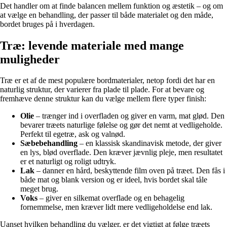
Det handler om at finde balancen mellem funktion og æstetik – og om
at vælge en behandling, der passer til både materialet og den måde,
bordet bruges på i hverdagen.
Træ: levende materiale med mange
muligheder
Træ er et af de mest populære bordmaterialer, netop fordi det har en
naturlig struktur, der varierer fra plade til plade. For at bevare og
fremhæve denne struktur kan du vælge mellem flere typer finish:
Olie
– trænger ind i overfladen og giver en varm, mat glød. Den
bevarer træets naturlige følelse og gør det nemt at vedligeholde.
Perfekt til egetræ, ask og valnød.
Sæbebehandling
– en klassisk skandinavisk metode, der giver
en lys, blød overflade. Den kræver jævnlig pleje, men resultatet
er et naturligt og roligt udtryk.
Lak
– danner en hård, beskyttende film oven på træet. Den fås i
både mat og blank version og er ideel, hvis bordet skal tåle
meget brug.
Voks
– giver en silkemat overflade og en behagelig
fornemmelse, men kræver lidt mere vedligeholdelse end lak.
Uanset hvilken behandling du vælger, er det vigtigt at følge træets