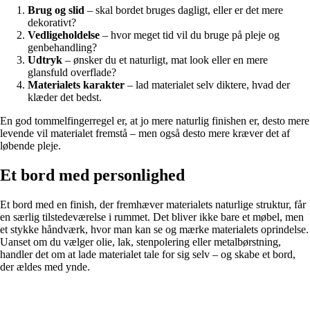
Brug og slid
– skal bordet bruges dagligt, eller er det mere
dekorativt?
Vedligeholdelse
– hvor meget tid vil du bruge på pleje og
genbehandling?
Udtryk
– ønsker du et naturligt, mat look eller en mere
glansfuld overflade?
Materialets karakter
– lad materialet selv diktere, hvad der
klæder det bedst.
En god tommelfingerregel er, at jo mere naturlig finishen er, desto mere
levende vil materialet fremstå – men også desto mere kræver det af
løbende pleje.
Et bord med personlighed
Et bord med en finish, der fremhæver materialets naturlige struktur, får
en særlig tilstedeværelse i rummet. Det bliver ikke bare et møbel, men
et stykke håndværk, hvor man kan se og mærke materialets oprindelse.
Uanset om du vælger olie, lak, stenpolering eller metalbørstning,
handler det om at lade materialet tale for sig selv – og skabe et bord,
der ældes med ynde.