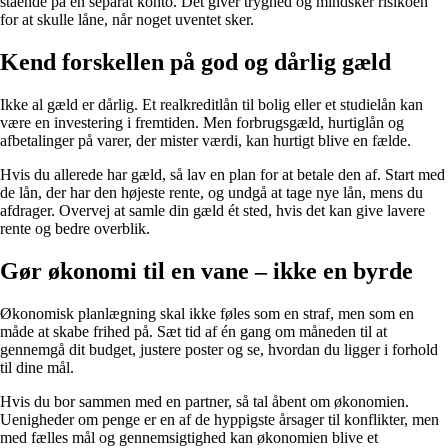
stående på en separat konto. Det giver tryghed og mindsker risikoen
for at skulle låne, når noget uventet sker.
Kend forskellen på god og dårlig gæld
Ikke al gæld er dårlig. Et realkreditlån til bolig eller et studielån kan
være en investering i fremtiden. Men forbrugsgæld, hurtiglån og
afbetalinger på varer, der mister værdi, kan hurtigt blive en fælde.
Hvis du allerede har gæld, så lav en plan for at betale den af. Start med
de lån, der har den højeste rente, og undgå at tage nye lån, mens du
afdrager. Overvej at samle din gæld ét sted, hvis det kan give lavere
rente og bedre overblik.
Gør økonomi til en vane – ikke en byrde
Økonomisk planlægning skal ikke føles som en straf, men som en
måde at skabe frihed på. Sæt tid af én gang om måneden til at
gennemgå dit budget, justere poster og se, hvordan du ligger i forhold
til dine mål.
Hvis du bor sammen med en partner, så tal åbent om økonomien.
Uenigheder om penge er en af de hyppigste årsager til konflikter, men
med fælles mål og gennemsigtighed kan økonomien blive et