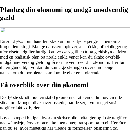
Planlæg din økonomi og undgå unødvendig
gæld
En sund økonomi handler ikke kun om at tjene penge – men om at
bruge dem klogt. Mange danskere oplever, at små lån, afbetalinger og
uforudsete udgifter hurtigt kan vokse sig til en tung gældsbyrde. Men
med en realistisk plan og nogle enkle vaner kan du skabe overblik,
undgå unødvendig gæld og få ro i maven over din økonomi. Her får
du en guide til, hvordan du kan tage styringen over dine penge –
uanset om du bor alene, som familie eller er studerende.
Få overblik over din økonomi
Det første skridt mod en stabil økonomi er at kende din nuværende
situation. Mange bliver overraskede, når de ser, hvor meget små
udgifter faktisk fylder.
Lav et simpelt budget, hvor du skriver alle indtægter og faste udgifter
ned – husleje, forsikringer, abonnementer, transport og mad. Herefter
kan du se, hvor meget du har tilbage til fornøjelser, opsparing og