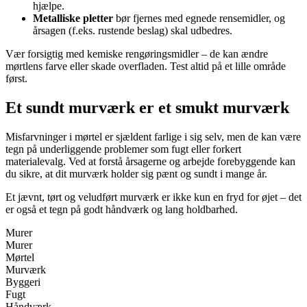
hjælpe.
Metalliske pletter
bør fjernes med egnede rensemidler, og
årsagen (f.eks. rustende beslag) skal udbedres.
Vær forsigtig med kemiske rengøringsmidler – de kan ændre
mørtlens farve eller skade overfladen. Test altid på et lille område
først.
Et sundt murværk er et smukt murværk
Misfarvninger i mørtel er sjældent farlige i sig selv, men de kan være
tegn på underliggende problemer som fugt eller forkert
materialevalg. Ved at forstå årsagerne og arbejde forebyggende kan
du sikre, at dit murværk holder sig pænt og sundt i mange år.
Et jævnt, tørt og veludført murværk er ikke kun en fryd for øjet – det
er også et tegn på godt håndværk og lang holdbarhed.
Murer
Murer
Mørtel
Murværk
Byggeri
Fugt
Håndværk