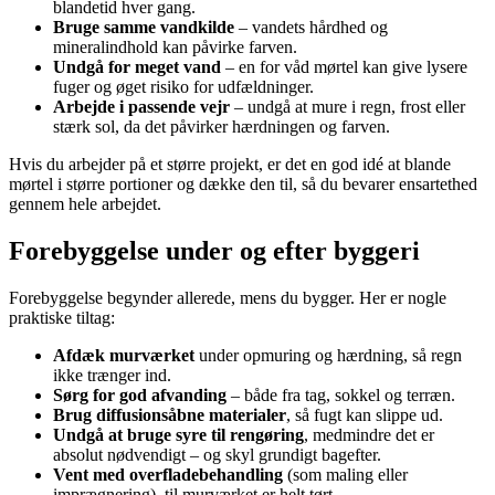
blandetid hver gang.
Bruge samme vandkilde
– vandets hårdhed og
mineralindhold kan påvirke farven.
Undgå for meget vand
– en for våd mørtel kan give lysere
fuger og øget risiko for udfældninger.
Arbejde i passende vejr
– undgå at mure i regn, frost eller
stærk sol, da det påvirker hærdningen og farven.
Hvis du arbejder på et større projekt, er det en god idé at blande
mørtel i større portioner og dække den til, så du bevarer ensartethed
gennem hele arbejdet.
Forebyggelse under og efter byggeri
Forebyggelse begynder allerede, mens du bygger. Her er nogle
praktiske tiltag:
Afdæk murværket
under opmuring og hærdning, så regn
ikke trænger ind.
Sørg for god afvanding
– både fra tag, sokkel og terræn.
Brug diffusionsåbne materialer
, så fugt kan slippe ud.
Undgå at bruge syre til rengøring
, medmindre det er
absolut nødvendigt – og skyl grundigt bagefter.
Vent med overfladebehandling
(som maling eller
imprægnering), til murværket er helt tørt.