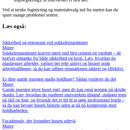
Ved at tænke fugtstyring og materialevalg ind fra starten kan du
spare mange problemer senere.
Læs også:
Sikkerhed og ergonomi ved sokkelreparationer
Murer
Sokkelreparationer kræver mere end blot cement og værktøj – de
kræver omtanke for både sikkerhed og krop. Læs, hvordan du
planlægger arbejdet, vælger det rette udstyr og bruger gode
arbejdsstillinger, så du kan udføre reparationen sikkert og effektivt.
Er dine gamle mursten stadig holdbare? Sådan vurderer du det
Murer
Gamle mursten giver huset sjæl, men de kan også gemme på skjulte
skader. Lær, hvordan du vurderer murværkets tilstand, opdager tegn
på slid og fugt, og hvornår det er tid til at søge professionel hjælp –
så du kan bevare husets historie uden at gå på kompromis med
holdbarheden.
Facadepuds, der forandrer husets udtryk
Murer