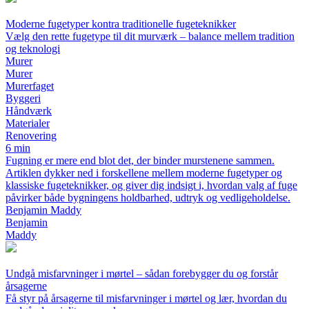
Moderne fugetyper kontra traditionelle fugeteknikker
Vælg den rette fugetype til dit murværk – balance mellem tradition
og teknologi
Murer
Murer
Murerfaget
Byggeri
Håndværk
Materialer
Renovering
6 min
Fugning er mere end blot det, der binder murstenene sammen.
Artiklen dykker ned i forskellene mellem moderne fugetyper og
klassiske fugeteknikker, og giver dig indsigt i, hvordan valg af fuge
påvirker både bygningens holdbarhed, udtryk og vedligeholdelse.
Benjamin Maddy
Benjamin
Maddy
Undgå misfarvninger i mørtel – sådan forebygger du og forstår
årsagerne
Få styr på årsagerne til misfarvninger i mørtel og lær, hvordan du