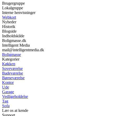
Brugergruppe
Lokalgruppe
Interne henvisninger
Webkort
Nyheder
Historik
Blogside
Indholdskilde
Boligmasse.dk
Intelligent Media
mail@intelligentmedia.dk
Boligmasse
Kategorier
Køkken
Soveværelse
Badeværelse
Børneværelse
Kontor
Ude
Garage
Vedligeholdelse
Tag
Sofa
Lær os at kende
Support