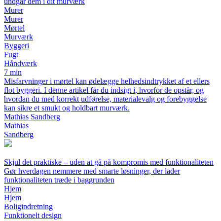
undgår dem i dit murværk
Murer
Murer
Mørtel
Murværk
Byggeri
Fugt
Håndværk
7 min
Misfarvninger i mørtel kan ødelægge helhedsindtrykket af et ellers
flot byggeri. I denne artikel får du indsigt i, hvorfor de opstår, og
hvordan du med korrekt udførelse, materialevalg og forebyggelse
kan sikre et smukt og holdbart murværk.
Mathias Sandberg
Mathias
Sandberg
Skjul det praktiske – uden at gå på kompromis med funktionaliteten
Gør hverdagen nemmere med smarte løsninger, der lader
funktionaliteten træde i baggrunden
Hjem
Hjem
Boligindretning
Funktionelt design