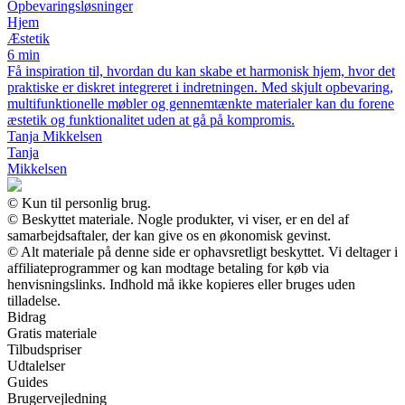
Opbevaringsløsninger
Hjem
Æstetik
6 min
Få inspiration til, hvordan du kan skabe et harmonisk hjem, hvor det
praktiske er diskret integreret i indretningen. Med skjult opbevaring,
multifunktionelle møbler og gennemtænkte materialer kan du forene
æstetik og funktionalitet uden at gå på kompromis.
Tanja Mikkelsen
Tanja
Mikkelsen
© Kun til personlig brug.
© Beskyttet materiale. Nogle produkter, vi viser, er en del af
samarbejdsaftaler, der kan give os en økonomisk gevinst.
© Alt materiale på denne side er ophavsretligt beskyttet. Vi deltager i
affiliateprogrammer og kan modtage betaling for køb via
henvisningslinks. Indhold må ikke kopieres eller bruges uden
tilladelse.
Bidrag
Gratis materiale
Tilbudspriser
Udtalelser
Guides
Brugervejledning