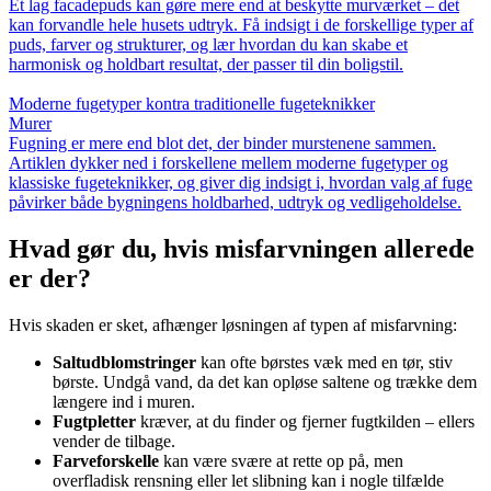
Et lag facadepuds kan gøre mere end at beskytte murværket – det
kan forvandle hele husets udtryk. Få indsigt i de forskellige typer af
puds, farver og strukturer, og lær hvordan du kan skabe et
harmonisk og holdbart resultat, der passer til din boligstil.
Moderne fugetyper kontra traditionelle fugeteknikker
Murer
Fugning er mere end blot det, der binder murstenene sammen.
Artiklen dykker ned i forskellene mellem moderne fugetyper og
klassiske fugeteknikker, og giver dig indsigt i, hvordan valg af fuge
påvirker både bygningens holdbarhed, udtryk og vedligeholdelse.
Hvad gør du, hvis misfarvningen allerede
er der?
Hvis skaden er sket, afhænger løsningen af typen af misfarvning:
Saltudblomstringer
kan ofte børstes væk med en tør, stiv
børste. Undgå vand, da det kan opløse saltene og trække dem
længere ind i muren.
Fugtpletter
kræver, at du finder og fjerner fugtkilden – ellers
vender de tilbage.
Farveforskelle
kan være svære at rette op på, men
overfladisk rensning eller let slibning kan i nogle tilfælde