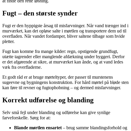
at finde den rette løsning.
Fugt – den største synder
Fugt er den hyppigste årsag til misfarvninger. Når vand trænger ind i
murværket, kan det opløse salte i mørtlen og transportere dem ud til
overfladen. Når vandet fordamper, bliver saltene tilbage som hvide
pletter.
Fugt kan komme fra mange kilder: regn, opstigende grundfugt,
utætte tagrender eller manglende afdækning under byggeri. Derfor
er det afgørende at sikre, at murværket kan ånde, og at vand ledes
væk fra overfladerne.
Et godt råd er at bruge mørteltyper, der passer til murstenens
sugeevne og bygningens konstruktion. For hård mørtel på bløde sten
kan føre til revner og fugtophobning – og dermed misfarvninger.
Korrekt udførelse og blanding
Selv små fejl under blanding og udførelse kan give synlige
farveforskelle. Sørg for at:
Blande mørtlen ensartet
– brug samme blandingsforhold og