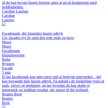
så du kan bevare husets historie uden at gå på kompromis med
holdbarheden.
Caroline Laursen
Caroline
Laursen
Facadepuds, der forandrer husets udtryk
Giv facaden nyt liv med den rette puds og farve
Murer
Murer
Facadepuds
Husrenovering
Bolig
Byggeri
Facade
5 min
Et lag facadepuds kan gøre mere end at beskytte murværket – det
kan forvandle hele husets udtryk. Få indsigt i de forskellige typer af
puds, farver og strukturer, og lær hvordan du kan skabe et
harmonisk og holdbart resultat, der passer til din boligstil.
Beatrix Borg
Beatrix
Borg