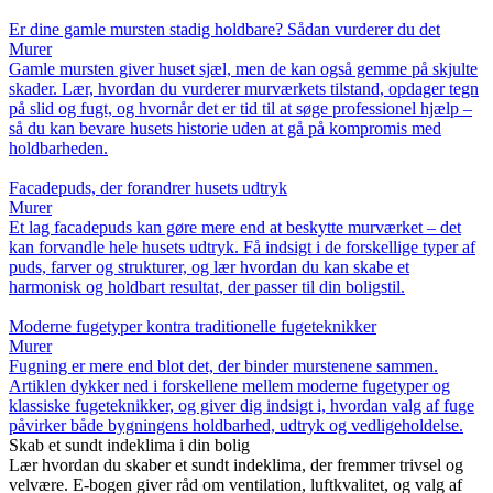
Er dine gamle mursten stadig holdbare? Sådan vurderer du det
Murer
Gamle mursten giver huset sjæl, men de kan også gemme på skjulte
skader. Lær, hvordan du vurderer murværkets tilstand, opdager tegn
på slid og fugt, og hvornår det er tid til at søge professionel hjælp –
så du kan bevare husets historie uden at gå på kompromis med
holdbarheden.
Facadepuds, der forandrer husets udtryk
Murer
Et lag facadepuds kan gøre mere end at beskytte murværket – det
kan forvandle hele husets udtryk. Få indsigt i de forskellige typer af
puds, farver og strukturer, og lær hvordan du kan skabe et
harmonisk og holdbart resultat, der passer til din boligstil.
Moderne fugetyper kontra traditionelle fugeteknikker
Murer
Fugning er mere end blot det, der binder murstenene sammen.
Artiklen dykker ned i forskellene mellem moderne fugetyper og
klassiske fugeteknikker, og giver dig indsigt i, hvordan valg af fuge
påvirker både bygningens holdbarhed, udtryk og vedligeholdelse.
Skab et sundt indeklima i din bolig
Lær hvordan du skaber et sundt indeklima, der fremmer trivsel og
velvære. E-bogen giver råd om ventilation, luftkvalitet, og valg af