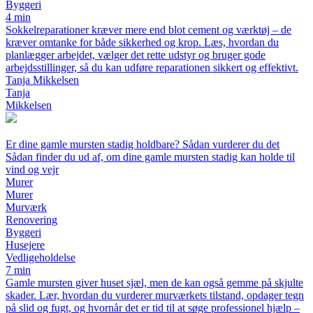
Byggeri
4 min
Sokkelreparationer kræver mere end blot cement og værktøj – de
kræver omtanke for både sikkerhed og krop. Læs, hvordan du
planlægger arbejdet, vælger det rette udstyr og bruger gode
arbejdsstillinger, så du kan udføre reparationen sikkert og effektivt.
Tanja Mikkelsen
Tanja
Mikkelsen
Er dine gamle mursten stadig holdbare? Sådan vurderer du det
Sådan finder du ud af, om dine gamle mursten stadig kan holde til
vind og vejr
Murer
Murer
Murværk
Renovering
Byggeri
Husejere
Vedligeholdelse
7 min
Gamle mursten giver huset sjæl, men de kan også gemme på skjulte
skader. Lær, hvordan du vurderer murværkets tilstand, opdager tegn
på slid og fugt, og hvornår det er tid til at søge professionel hjælp –