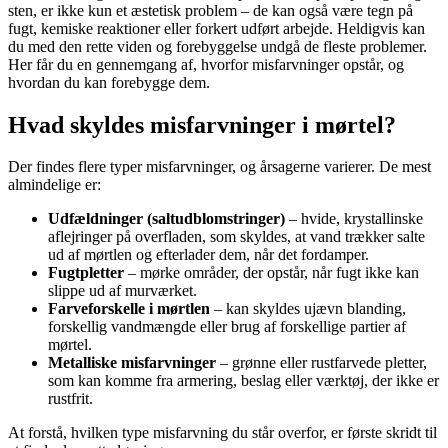
sten, er ikke kun et æstetisk problem – de kan også være tegn på
fugt, kemiske reaktioner eller forkert udført arbejde. Heldigvis kan
du med den rette viden og forebyggelse undgå de fleste problemer.
Her får du en gennemgang af, hvorfor misfarvninger opstår, og
hvordan du kan forebygge dem.
Hvad skyldes misfarvninger i mørtel?
Der findes flere typer misfarvninger, og årsagerne varierer. De mest
almindelige er:
Udfældninger (saltudblomstringer)
– hvide, krystallinske
aflejringer på overfladen, som skyldes, at vand trækker salte
ud af mørtlen og efterlader dem, når det fordamper.
Fugtpletter
– mørke områder, der opstår, når fugt ikke kan
slippe ud af murværket.
Farveforskelle i mørtlen
– kan skyldes ujævn blanding,
forskellig vandmængde eller brug af forskellige partier af
mørtel.
Metalliske misfarvninger
– grønne eller rustfarvede pletter,
som kan komme fra armering, beslag eller værktøj, der ikke er
rustfrit.
At forstå, hvilken type misfarvning du står overfor, er første skridt til