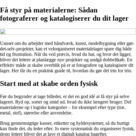
Få styr på materialerne: Sådan
fotograferer og katalogiserer du dit lager
Uanset om du arbejder med håndværk, kunst, modelbygning eller gør-
det-selv-projekter, kan et velorganiseret materialelager spare dig både
tid og frustration. Når du ved præcis, hvad du har, og hvor det ligger,
bliver det lettere at planlægge nye projekter og undgå dobbeltkøb. En
effektiv måde at skabe overblik på er at fotografere og katalogisere dit
lager. Her får du en praktisk guide til, hvordan du gør det trin for trin.
Start med at skabe orden fysisk
Før du begynder at tage billeder, er det en god idé at få styr på selve
lageret. Ryd op, sorter og smid ud, hvad du ikke længere bruger. Del
materialerne op i logiske kategorier – for eksempel efter type (træ,
metal, stof), størrelse eller anvendelse.
Brug gennemsigtige kasser, etiketter og hyldesystemer, så du hurtigt
kan finde det, du leder efter. Jo mere systematisk du organiserer fysisk,
desto lettere bliver det at lave et digitalt katalog bagefter.