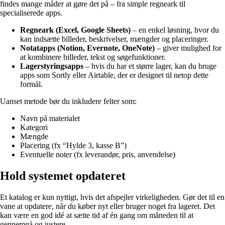
findes mange måder at gøre det på – fra simple regneark til
specialiserede apps.
Regneark (Excel, Google Sheets)
– en enkel løsning, hvor du
kan indsætte billeder, beskrivelser, mængder og placeringer.
Notatapps (Notion, Evernote, OneNote)
– giver mulighed for
at kombinere billeder, tekst og søgefunktioner.
Lagerstyringsapps
– hvis du har et større lager, kan du bruge
apps som Sortly eller Airtable, der er designet til netop dette
formål.
Uanset metode bør du inkludere felter som:
Navn på materialet
Kategori
Mængde
Placering (fx “Hylde 3, kasse B”)
Eventuelle noter (fx leverandør, pris, anvendelse)
Hold systemet opdateret
Et katalog er kun nyttigt, hvis det afspejler virkeligheden. Gør det til en
vane at opdatere, når du køber nyt eller bruger noget fra lageret. Det
kan være en god idé at sætte tid af én gang om måneden til at
gennemgå og justere.