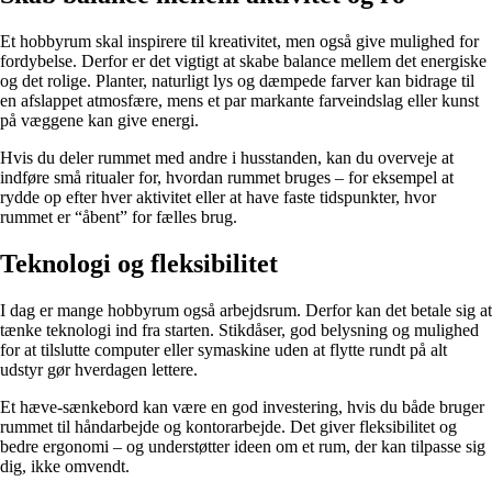
Et hobbyrum skal inspirere til kreativitet, men også give mulighed for
fordybelse. Derfor er det vigtigt at skabe balance mellem det energiske
og det rolige. Planter, naturligt lys og dæmpede farver kan bidrage til
en afslappet atmosfære, mens et par markante farveindslag eller kunst
på væggene kan give energi.
Hvis du deler rummet med andre i husstanden, kan du overveje at
indføre små ritualer for, hvordan rummet bruges – for eksempel at
rydde op efter hver aktivitet eller at have faste tidspunkter, hvor
rummet er “åbent” for fælles brug.
Teknologi og fleksibilitet
I dag er mange hobbyrum også arbejdsrum. Derfor kan det betale sig at
tænke teknologi ind fra starten. Stikdåser, god belysning og mulighed
for at tilslutte computer eller symaskine uden at flytte rundt på alt
udstyr gør hverdagen lettere.
Et hæve-sænkebord kan være en god investering, hvis du både bruger
rummet til håndarbejde og kontorarbejde. Det giver fleksibilitet og
bedre ergonomi – og understøtter ideen om et rum, der kan tilpasse sig
dig, ikke omvendt.