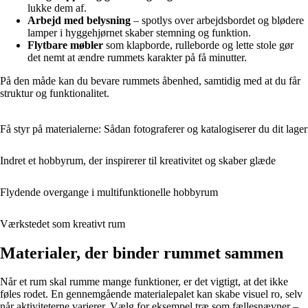
lukke dem af.
Arbejd med belysning
– spotlys over arbejdsbordet og blødere
lamper i hyggehjørnet skaber stemning og funktion.
Flytbare møbler
som klapborde, rulleborde og lette stole gør
det nemt at ændre rummets karakter på få minutter.
På den måde kan du bevare rummets åbenhed, samtidig med at du får
struktur og funktionalitet.
Få styr på materialerne: Sådan fotograferer og katalogiserer du dit lager
Indret et hobbyrum, der inspirerer til kreativitet og skaber glæde
Flydende overgange i multifunktionelle hobbyrum
Værkstedet som kreativt rum
Materialer, der binder rummet sammen
Når et rum skal rumme mange funktioner, er det vigtigt, at det ikke
føles rodet. En gennemgående materialepalet kan skabe visuel ro, selv
når aktiviteterne varierer. Vælg for eksempel træ som fællesnævner –