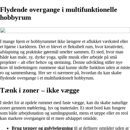
Flydende overgange i multifunktionelle
hobbyrum
I mange hjem er hobbyrummet ikke længere et aflukket værksted eller
et hjørne i kælderen. Det er blevet et fleksibelt rum, hvor kreativitet,
afslapning og praktiske gøremål smelter sammen. Et sted, hvor man
både kan male, sy, dyrke yoga, spille musik eller arbejde på små
projekter – alt efter behov og stemning. Denne udvikling stiller nye
krav til indretningen: rummene skal kunne skifte funktion uden at miste
ro og sammenhæng. Her ser vi nærmere på, hvordan du kan skabe
flydende overgange i et multifunktionelt hobbyrum.
Tænk i zoner – ikke vægge
I stedet for at opdele rummet med faste vægge, kan du skabe naturlige
zoner gennem møblering, lys og materialer. Et stort bord kan fungere
som både arbejdsstation og samlingspunkt, mens et tæppe eller en reol
kan markere overgangen til et mere afslappet område.
Brug tæpper og gulvbelægning
til at definere områder uden at