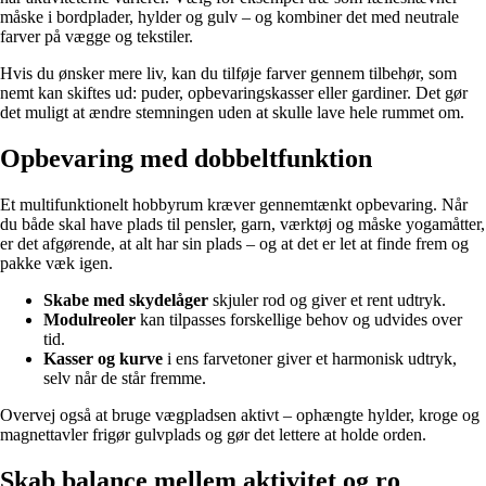
måske i bordplader, hylder og gulv – og kombiner det med neutrale
farver på vægge og tekstiler.
Hvis du ønsker mere liv, kan du tilføje farver gennem tilbehør, som
nemt kan skiftes ud: puder, opbevaringskasser eller gardiner. Det gør
det muligt at ændre stemningen uden at skulle lave hele rummet om.
Opbevaring med dobbeltfunktion
Et multifunktionelt hobbyrum kræver gennemtænkt opbevaring. Når
du både skal have plads til pensler, garn, værktøj og måske yogamåtter,
er det afgørende, at alt har sin plads – og at det er let at finde frem og
pakke væk igen.
Skabe med skydelåger
skjuler rod og giver et rent udtryk.
Modulreoler
kan tilpasses forskellige behov og udvides over
tid.
Kasser og kurve
i ens farvetoner giver et harmonisk udtryk,
selv når de står fremme.
Overvej også at bruge vægpladsen aktivt – ophængte hylder, kroge og
magnettavler frigør gulvplads og gør det lettere at holde orden.
Skab balance mellem aktivitet og ro